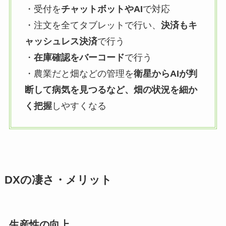
・受付を
チャットボットやAI
で対応
・注文を全てタブレットで行い、
決済もキ
ャッシュレス決済
で行う
・
在庫確認をバーコード
で行う
・農業だと畑などの管理を
衛星からAIが判
断して病気を見つるなど、畑の状況を細か
く把握
しやすくなる
DXの凄さ・メリット
生産性の向上