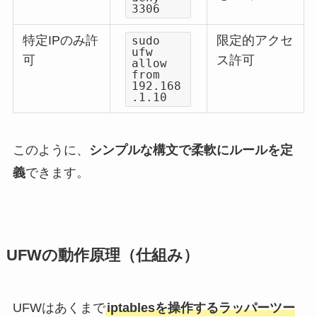
3306
特定IPのみ許
限定的アクセ
sudo
ufw
可
ス許可
allow
from
192.168
.1.10
このように、
シンプルな構文で柔軟にルールを定
義
できます。
UFWの動作原理（仕組み）
UFWはあくまで
iptablesを操作するラッパーツー