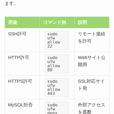
ます。
用途
コマンド例
説明
SSH許可
リモート接続
sudo
ufw
を許可
allow
22
HTTP許可
Webサイト公
sudo
ufw
開用
allow
80
HTTPS許可
SSL対応サイ
sudo
ufw
ト用
allow
443
MySQL拒否
外部アクセス
sudo
ufw
を遮断
deny